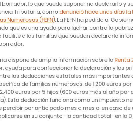
 borrador, lo que puede suponer no declararlo y s
ncia Tributaria, como 
denunció hace unos días la 
ias Numerosas (FEFN)
. La FEFN ha pedido al Gobiern
ado que es una ayuda para luchar contra la pobrez
 facilite a las familias que puedan declararlo inf
 borrador.
ria dispone de amplia información sobre la 
Renta 
r, ayuda para confeccionar la declaración y las pri
Entre las deducciones estatales más importantes d
specífica de familias numerosas, de 1.200 euros por 3
 2.400 euros por 5 hijos (600 euros más al año por 
ía). Esta deducción funciona como un impuesto neg
e percibir por anticipado mes a mes o, en caso de 
aplicarse en su conjunto -la cantidad total- en la 