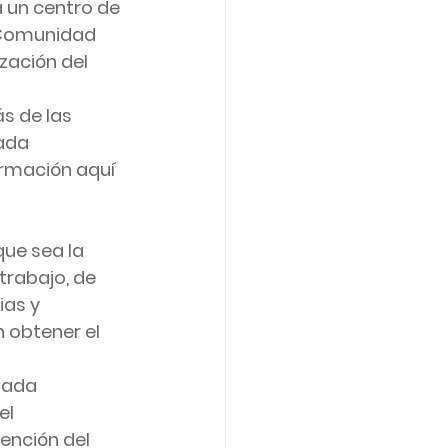
 un centro de 
 Comunidad 
zación del 
s de las 
ada 
ormación aquí 
ue sea la 
trabajo, de 
as y 
 obtener el 
nada 
el 
ención del 