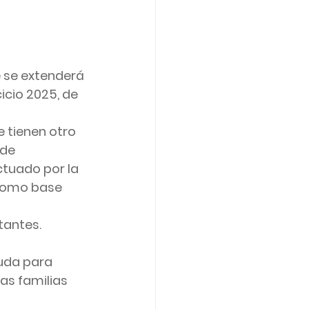
 se extenderá 
icio 2025, de 
 tienen otro 
de 
ctuado por la 
 como base 
tantes.
yuda para 
las familias 
 