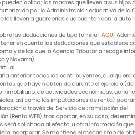
 pueden aplicar las madres que lleven a sus hijos a
 autorizado por la Administración educativa de la
 los lleven a guarderías que cuenten con la autori
bre las deducciones de tipo familiar, 
AQUÍ
. Ademá
e tener en cuenta las deducciones que establece
 c
noma
 y de las que la Agencia Tributaria recoge inf
o y Navarra).
irtual
a anterior todos los contribuyentes, cualquiera q
rentas que hayan obtenido durante el ejercicio (de 
 o inmobiliario, de actividades económicas, gananci
ales, así como las imputaciones de renta), podrán
aración a través del Servicio de tramitación del 
ón (Renta WEB), tras aportar, en su caso, determi
 será solicitada al efecto, u otra información que 
iera incorporar. Se mantiene el mecanismo de obt