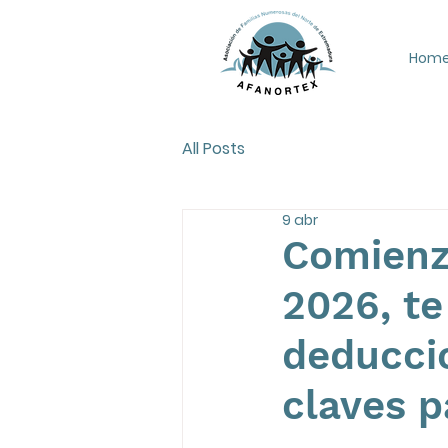
Hom
All Posts
9 abr
Comienz
2026, te
deduccio
claves p