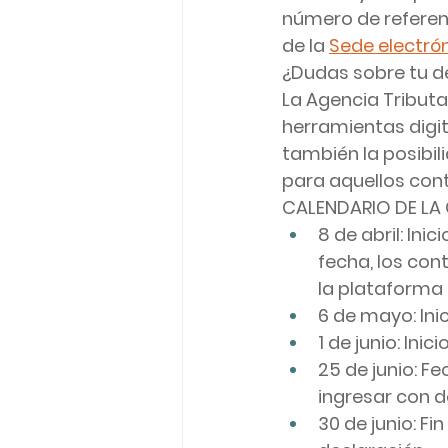
número de referenc
de la 
Sede electrón
¿Dudas sobre tu de
La Agencia Tributa
herramientas digit
también la posibili
para aquellos cont
CALENDARIO DE LA
8 de abril: Ini
fecha, los con
la plataforma 
6 de mayo: Ini
1 de junio: Ini
25 de junio: F
ingresar con d
30 de junio: F