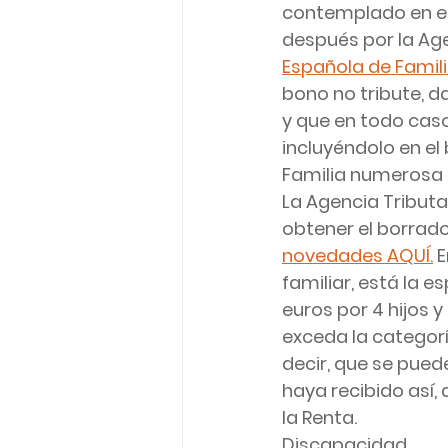
contemplado en el
después por la Age
Española de Famil
bono no tribute, d
y que en todo caso
incluyéndolo en el
Familia numerosa
La Agencia Tributa
obtener el borrado
novedades AQUÍ.
 
familiar, está la e
euros por 4 hijos y
exceda la categor
decir, que se pued
haya recibido así, 
la Renta.
Discapacidad