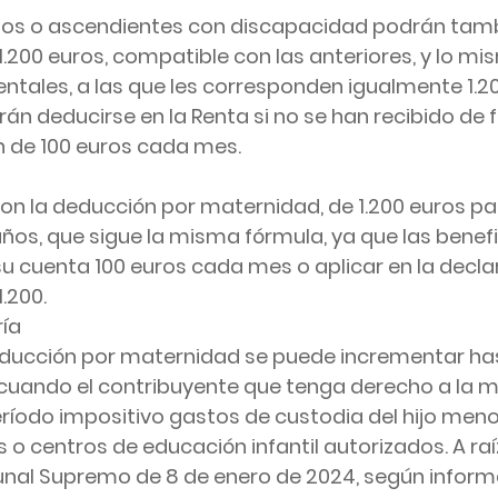
hijos o ascendientes con discapacidad podrán tamb
.200 euros, compatible con las anteriores, y lo mis
tales, a las que les corresponden igualmente 1.20
drán deducirse en la Renta si no se han recibido de
n de 100 euros cada mes.
on la deducción por maternidad, de 1.200 euros p
años, que sigue la misma fórmula, ya que las benefi
su cuenta 100 euros cada mes o aplicar en la decla
.200.
ía
educción por maternidad se puede incrementar has
 cuando el contribuyente que tenga derecho a la 
eríodo impositivo gastos de custodia del hijo menor
o centros de educación infantil autorizados. A raíz
unal Supremo de 8 de enero de 2024, según informa 