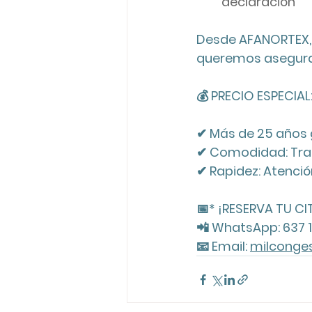
declaración
Desde AFANORTEX, 
queremos asegurar
💰 PRECIO ESPECIAL
✔ Más de 25 años 
✔ Comodidad: Tram
✔ Rapidez: Atenci
📅* ¡RESERVA TU CIT
📲 WhatsApp: 637 
📧 Email: 
milconge