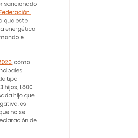
er sancionado 
Federación 
o que este 
a energética, 
ormando e 
2026
, cómo 
ncipales 
e tipo 
 hijos, 1.800 
cada hijo que 
ativo, es 
que no se 
Declaración de 