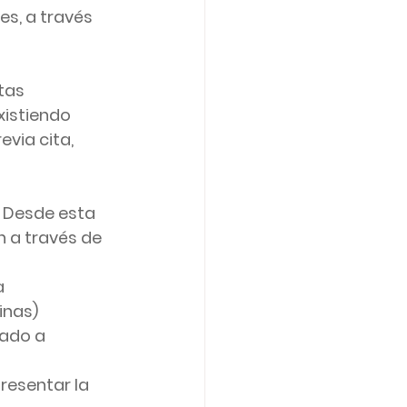
s, a través 
tas 
xistiendo 
via cita, 
. Desde esta 
 a través de 
a
inas)
tado a 
resentar la 