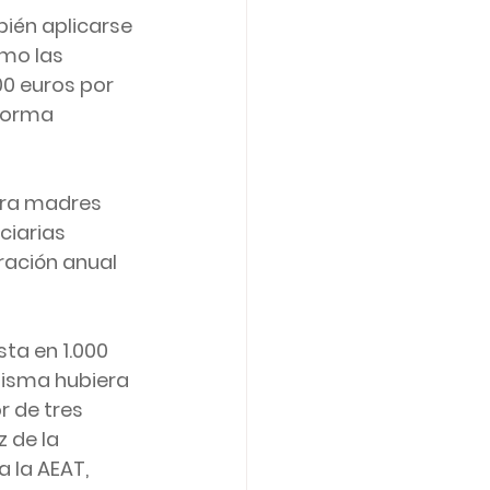
ién aplicarse 
mo las 
0 euros por 
 forma 
ara madres 
ciarias 
ración anual 
ta en 1.000 
misma hubiera 
 de tres 
 de la 
la AEAT,  